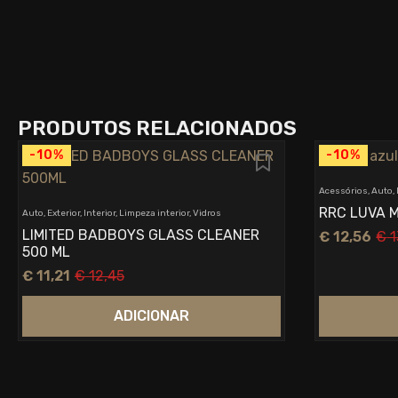
PRODUTOS RELACIONADOS
-10%
-10%
Acessórios, Auto,
RRC LUVA 
Auto, Exterior, Interior, Limpeza interior, Vidros
LIMITED BADBOYS GLASS CLEANER
€
12,56
€
1
O
O
500 ML
preço
preço
€
11,21
€
12,45
original
atual
O
O
era:
é:
preço
preço
€ 13,95.
€ 12,56.
ADICIONAR
original
atual
era:
é:
€ 12,45.
€ 11,21.