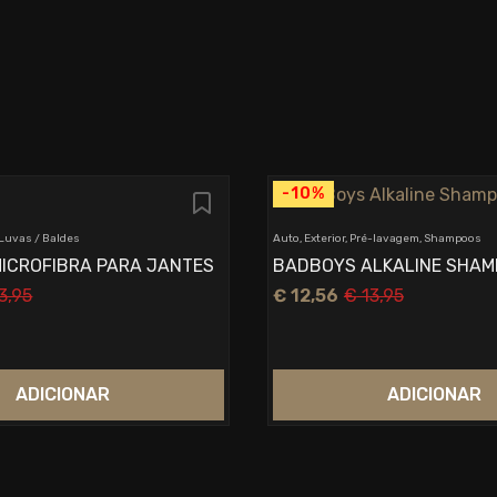
-10%
 Luvas / Baldes
Auto, Exterior, Pré-lavagem, Shampoos
MICROFIBRA PARA JANTES
BADBOYS ALKALINE SHAM
3,95
€
12,56
€
13,95
O
O
preço
preço
original
atual
era:
é:
€ 13,95.
€ 12,56.
ADICIONAR
ADICIONAR