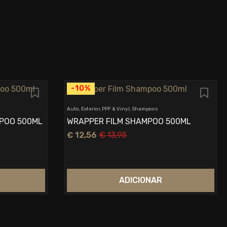
-10%
Auto, Exterior, PPF & Vinyl, Shampoos
POO 500ML
WRAPPER FILM SHAMPOO 500ML
€
12,56
€
13,95
O
O
preço
preço
original
atual
era:
é:
€ 13,95.
€ 12,56.
ADICIONAR