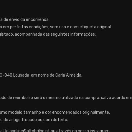
ata de envio da encomenda.
stá em perfeitas condições, sem uso e com etiqueta original.
gistado, acompanhada das seguintes informações:
620-848 Lousada em nome de Carla Almeida.
odo de reembolso será o mesmo utilizado na compra, salvo acordo em
 mesmo modelo tamanho e cor encomendados originalmente.
so de artigo trocado ou com defeito.
l lojaonline@altobrilho.pt ou através do nosso instagram.