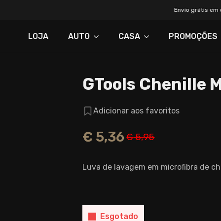
Envio grátis em compra
LOJA
AUTO
CASA
PROMOÇÕES
GTools Chenille M
Adicionar aos favoritos
€
5,36
€
5,95
O
O
preço
preço
Luva de lavagem em microfibra de che
original
atual
era:
é:
€ 5,95.
€ 5,36.
Esgotado