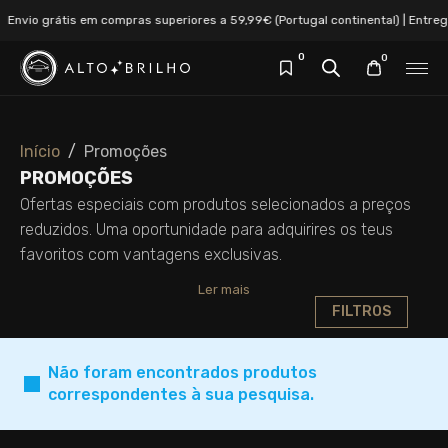
Envio grátis em compras superiores a 59,99€ (Portugal continental) | Entre
0
0
Início
Promoções
PROMOÇÕES
Ofertas especiais com produtos selecionados a preços
reduzidos. Uma oportunidade para adquirires os teus
favoritos com vantagens exclusivas.
Ler mais
FILTROS
Não foram encontrados produtos
correspondentes à sua pesquisa.