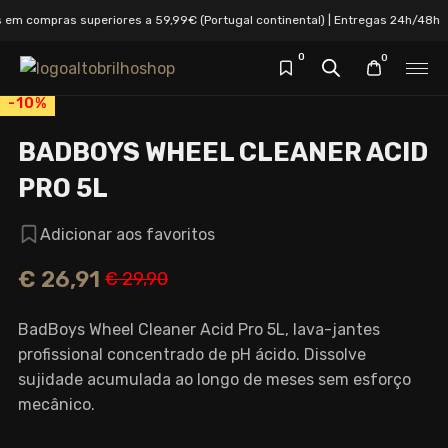
em compras superiores a 59,99€ (Portugal continental) | Entregas 24h/48h
0
0
-10%
BADBOYS WHEEL CLEANER ACID
PRO 5L
Adicionar aos favoritos
€
26,91
€
29,90
O
O
preço
preço
BadBoys Wheel Cleaner Acid Pro 5L, lava-jantes
original
atual
profissional concentrado de pH ácido. Dissolve
era:
é:
sujidade acumulada ao longo de meses sem esforço
€ 29,90.
€ 26,91.
mecânico.